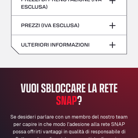
giovedì
–
All 4 Trucks
ESCLUSA)
Klaverbladstaat 21, 3560
Sabato
–
venerdì
–
American Truck Wash
PREZZI (IVA ESCLUSA)
domenica
–
Av. des Etats-Unis 90, 6041
Sabato
–
Andamur Guarroman
ULTERIORI INFORMAZIONI
Aut. A4 Salida 288 Pol. Ind. del Guadiel, 23210
domenica
–
Andamur La Junquera
AP7 Salida 2, C/ Bassegoda, 4, 17700
Andamur Pamplona
A-15 Salida Imarcoain, 31119
VUOI SBLOCCARE LA RETE
Andamur San Roman II
Aut A1 Exit 385, 01207
SNAP
?
Anglia Motel
Washway Road, PE12 8LT
Se desideri parlare con un membro del nostro team
Anpol Sp. z o.o.
per capire in che modo l'adesione alla rete SNAP
Ul. Torunska 147, 85884
possa offrirti vantaggi in qualità di responsabile di
Aqua Ariva GmbH