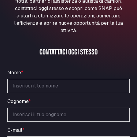
flotta, partner di assistenza o autista di camion,
Marie-Curie-Straße 24, 68219
contattaci oggi stesso e scopri come SNAP può
Aral Autohof Bockel
aiutarti a ottimizzare le operazioni, aumentare
An der Autobahn 1, 27404
l'efficienza e aprire nuove opportunità per la tua
ARAL Autohof Bockenem
attività.
Oppelner Str. 1, 31167
ARAL Autohof Merklingen
CONTATTACI OGGI STESSO
Nellinger Str. 24, 89188
ARAL Autohof Preis
Schellweilerstraße 1, 66871
Nome
*
ARAL Tankstelle - XXL Truckwash.de
GmbH
Obernburger Str. 127, 63811
Ardleigh South Services
Cognome
*
a120 westbound, CO77SL
Area 47 Hermanos Rico
Autovia A4 km 47, 28300
E-mail
*
Area de Servicio Agetrans