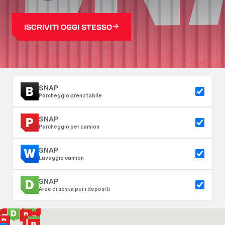
ISCRIVITI OGGI STESSO
SNAP
Parcheggio prenotabile
SNAP
Parcheggio per camion
SNAP
Lavaggio camion
SNAP
Aree di sosta per i depositi