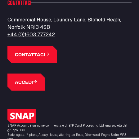
CONTATTACI
Barneys Diner
A18 Melton Ross Road, DN38 6LB
Bars Logistics Ltd
Commercial House, Laundry Lane, Blofield Heath,
Norfolk NR13 4SB
Elm Farm Depot, CO6 1HU
Bartrums Haulage & Storage
+44 (0)1603 777242
A140, Langton Green, IP23 7HS
Basiq Truck Cleaning Amsterdam
CONTATTACI
Bolstoen 9, 1046 AS
Basiq Truck Cleaning Echt
Fahrenheitweg 20, 6101 WR
ACCEDI
Basiq Truck Cleaning Hoogeveen
A.G. Bellstraat 35A, 7903 AD
Bathgate Truck & Car Wash
16 Inchmuir Road, EH48 2EP
Logo SNAP
Batim Truckstop
Lar Bck Z 7 Mennen, 8930
SNAP Account è un nome commerciale di ETP Card Processing Ltd, una società del
Baumann Spedition Dresden GmbH
gruppo DCC.
Sede legale: 1° piano, Allday House, Warrington Road, Birchwood, Regno Unito, WA3