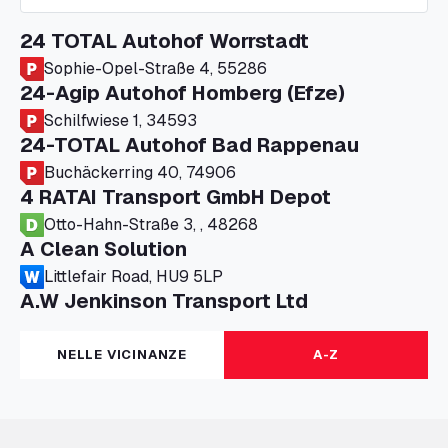
24 TOTAL Autohof Worrstadt
Sophie-Opel-Straße 4, 55286
24-Agip Autohof Homberg (Efze)
Schilfwiese 1, 34593
24-TOTAL Autohof Bad Rappenau
Buchäckerring 40, 74906
4 RATAI Transport GmbH Depot
Otto-Hahn-Straße 3, , 48268
A Clean Solution
Littlefair Road, HU9 5LP
A.W Jenkinson Transport Ltd
Progress House, ME11 5GA
A+G Nettetal - Depot Parking
NELLE VICINANZE
A-Z
Am Panneschopp 7, 41334
A1 Truckstop Colsterworth Ltd
A151, Bourne Road, NG33 5JN