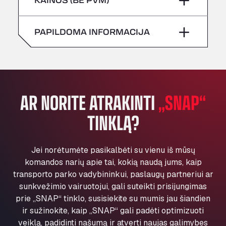
All 4 Trucks
Sekmadienis
–
Šeštadienis
–
Klaverbladstaat 21, 3560
PAPILDOMA INFORMACIJA
American Truck Wash
Sekmadienis
–
Av. des Etats-Unis 90, 6041
Andamur Guarroman
Aut. A4 Salida 288 Pol. Ind. del Guadiel, 23210
Andamur La Junquera
AR NORITE ATRAKINTI
„SNAP“
AP7 Salida 2, C/ Bassegoda, 4, 17700
Andamur Pamplona
TINKLĄ?
A-15 Salida Imarcoain, 31119
Andamur San Roman II
Jei norėtumėte pasikalbėti su vienu iš mūsų
Aut A1 Exit 385, 01207
komandos narių apie tai, kokią naudą jums, kaip
Anglia Motel
transporto parko vadybininkui, paslaugų partneriui ar
Washway Road, PE12 8LT
sunkvežimio vairuotojui, gali suteikti prisijungimas
Anpol Sp. z o.o.
prie „SNAP“ tinklo, susisiekite su mumis jau šiandien
Ul. Torunska 147, 85884
ir sužinokite, kaip „SNAP“ gali padėti optimizuoti
Aqua Ariva GmbH
veiklą, padidinti našumą ir atverti naujas galimybes