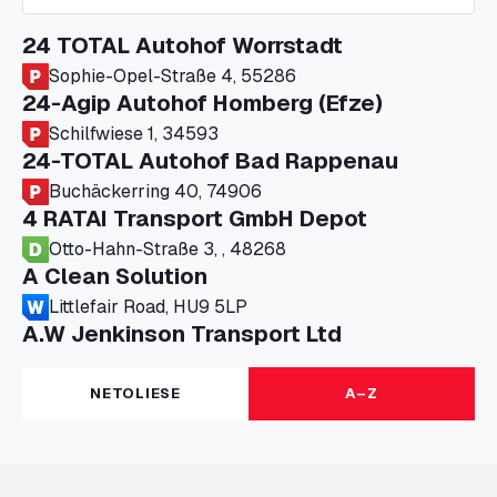
24 TOTAL Autohof Worrstadt
Sophie-Opel-Straße 4, 55286
24-Agip Autohof Homberg (Efze)
Schilfwiese 1, 34593
24-TOTAL Autohof Bad Rappenau
Buchäckerring 40, 74906
4 RATAI Transport GmbH Depot
Otto-Hahn-Straße 3, , 48268
A Clean Solution
Littlefair Road, HU9 5LP
A.W Jenkinson Transport Ltd
Progress House, ME11 5GA
A+G Nettetal - Depot Parking
NETOLIESE
A–Z
Am Panneschopp 7, 41334
A1 Truckstop Colsterworth Ltd
A151, Bourne Road, NG33 5JN