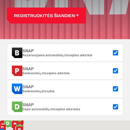
REGISTRUOKITĖS ŠIANDIEN
SNAP
Rezervuojama automobilių stovėjimo aikštelė
SNAP
Sunkvežimių stovėjimo aikštelė
SNAP
Sunkvežimių plovykla
SNAP
Depo automobilių stovėjimo aikštelės