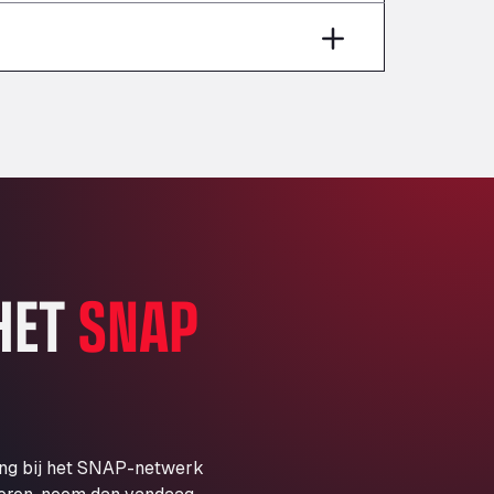
Aut A1 Exit 385, 01207
Anglia Motel
Washway Road, PE12 8LT
Anpol Sp. z o.o.
Ul. Torunska 147, 85884
Aqua Ariva GmbH
Marie-Curie-Straße 24, 68219
Aral Autohof Bockel
An der Autobahn 1, 27404
ARAL Autohof Bockenem
 HET
SNAP
Oppelner Str. 1, 31167
ARAL Autohof Merklingen
Nellinger Str. 24, 89188
ARAL Autohof Preis
Schellweilerstraße 1, 66871
ARAL Tankstelle - XXL
ing bij het SNAP-netwerk
Truckwash.de GmbH