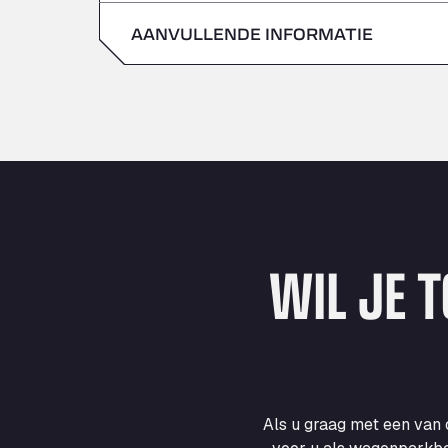
zondag
AANVULLENDE INFORMATIE
zaterdag
zondag
WIL JE 
Als u graag met een van