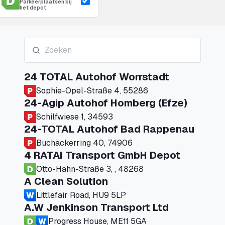
Parkeerplaatsen bij
het depot
24 TOTAL Autohof Worrstadt
Sophie-Opel-Straße 4, 55286
24-Agip Autohof Homberg (Efze)
Schilfwiese 1, 34593
24-TOTAL Autohof Bad Rappenau
Buchäckerring 40, 74906
4 RATAI Transport GmbH Depot
Otto-Hahn-Straße 3, , 48268
A Clean Solution
Littlefair Road, HU9 5LP
A.W Jenkinson Transport Ltd
Progress House, ME11 5GA