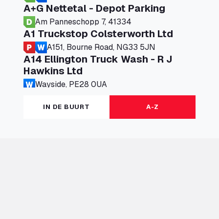
A+G Nettetal - Depot Parking
Am Panneschopp 7, 41334
A1 Truckstop Colsterworth Ltd
A151, Bourne Road, NG33 5JN
A14 Ellington Truck Wash - R J
Hawkins Ltd
Wayside, PE28 0UA
A19 Northbound Services (Exelby)
IN DE BUURT
A-Z
Ingleby Arncliffe, DL6 3JT
A19 Services North (Ron Perry)
A19 Services North, TS27 3HH
A19 Services South (Ron Perry)
A19 Services South, TS27 3HH
A19 Southbound Services (Exelby)
Ingleby Arncliffe, DL6 3LG
A2 Truck parking Echt
Oude Lakerweg 2, 6101