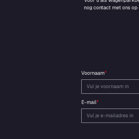
voor u als wagenparkbe
nog contact met ons op 
Voornaam
*
E-mail
*