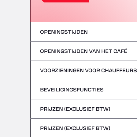
OPENINGSTIJDEN
OPENINGSTIJDEN VAN HET CAFÉ
maandag
dinsdag
VOORZIENINGEN VOOR CHAUFFEURS
maandag
woensdag
dinsdag
BEVEILIGINGSFUNCTIES
Geen koelwagens
donderdag
woensdag
PRIJZEN (EXCLUSIEF BTW)
Gevaarlijke voertuigen/ADR worden niet 
vrijdag
donderdag
PRIJZEN (EXCLUSIEF BTW)
zaterdag
vrijdag