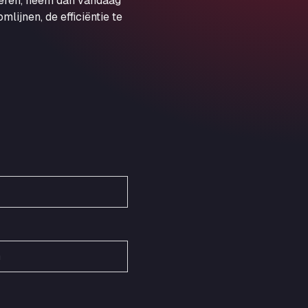
veren, neem dan vandaag
Obernburger Str. 127, 63811
ijnen, de efficiëntie te
Ardleigh South Services
a120 westbound, CO77SL
Area 47 Hermanos Rico
Autovia A4 km 47, 28300
Area de Servicio Agetrans
Autovia del Mediterraneo , 30850
Area Servicio Galp Las Bovedas
Autovia 5 KM 405, 7, 06006
Area Servidiesel S L
Calle Migjorn No 6, 12539
Arluno Truck Village
Via per Turbigo 69, 20004
Asapjobs
Objazdowa 35, 99-300
Ashford International Truck Stop
Unit 14 Waterbrook Park, TN24 0FL