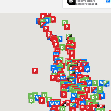
Reserveerbare
parkeerplaatsen