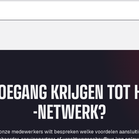
–
–
–
TOEGANG KRIJGEN TOT
-NETWERK?
 onze medewerkers wilt bespreken welke voordelen aansluit