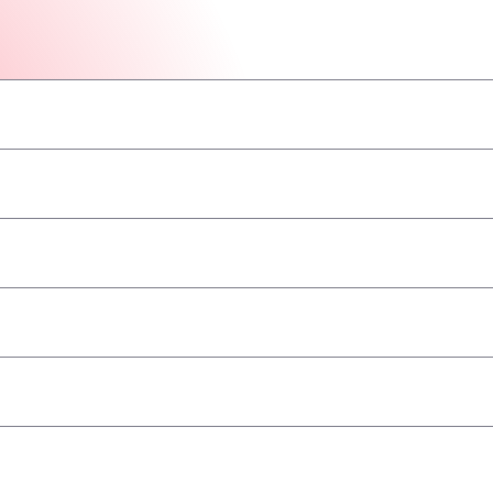
–
–
–
–
–
–
–
geaccepteerd
–
–
–
–