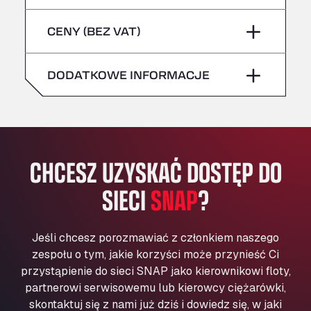
sobota
–
niebezpieczne/ADR
Bühlwiesenweg 15, 72221
piątek
–
CENY (BEZ VAT)
All 4 Trucks
niedziela
–
sobota
–
Klaverbladstaat 21, 3560
American Truck Wash
DODATKOWE INFORMACJE
niedziela
–
Av. des Etats-Unis 90, 6041
Andamur Guarroman
Aut. A4 Salida 288 Pol. Ind. del Guadiel, 23210
Andamur La Junquera
CHCESZ UZYSKAĆ DOSTĘP DO
AP7 Salida 2, C/ Bassegoda, 4, 17700
Andamur Pamplona
SIECI
SNAP
?
A-15 Salida Imarcoain, 31119
Andamur San Roman II
Aut A1 Exit 385, 01207
Jeśli chcesz porozmawiać z członkiem naszego
Anglia Motel
zespołu o tym, jakie korzyści może przynieść Ci
Washway Road, PE12 8LT
przystąpienie do sieci SNAP jako kierownikowi floty,
Anpol Sp. z o.o.
partnerowi serwisowemu lub kierowcy ciężarówki,
skontaktuj się z nami już dziś i dowiedz się, w jaki
Ul. Torunska 147, 85884