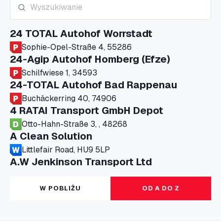
24 TOTAL Autohof Worrstadt
Sophie-Opel-Straße 4, 55286
24-Agip Autohof Homberg (Efze)
Schilfwiese 1, 34593
24-TOTAL Autohof Bad Rappenau
Buchäckerring 40, 74906
4 RATAI Transport GmbH Depot
Otto-Hahn-Straße 3, , 48268
A Clean Solution
Littlefair Road, HU9 5LP
A.W Jenkinson Transport Ltd
Progress House, ME11 5GA
A+G Nettetal - Depot Parking
W POBLIŻU
OD A DO Z
Am Panneschopp 7, 41334
A1 Truckstop Colsterworth Ltd