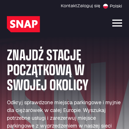
Kontakt
Zaloguj się
Polski
Otwó
ZNAJDŹ STACJĘ
POCZĄTKOWĄ W
SWOJEJ OKOLICY
Odkryj sprawdzone miejsca parkingowe i myjnie
dla ciężarówek w całej Europie. Wyszukaj
potrzebne usługi i zarezerwuj miejsce
parkingowe z wyprzedzeniem w naszej sieci