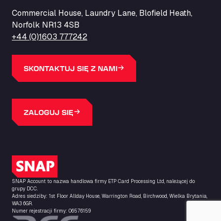
ZI de la Vallée du Bois EST, 62450
Commercial House, Laundry Lane, Blofield Heath,
Barneys Diner
Norfolk NR13 4SB
A18 Melton Ross Road, DN38 6LB
+44 (0)1603 777242
Bars Logistics Ltd
Elm Farm Depot, CO6 1HU
Bartrums Haulage & Storage
SKONTAKTUJ SIĘ Z NAMI
A140, Langton Green, IP23 7HS
Basiq Truck Cleaning Amsterdam
Bolstoen 9, 1046 AS
ZALOGUJ SIĘ
Basiq Truck Cleaning Echt
Fahrenheitweg 20, 6101 WR
Basiq Truck Cleaning Hoogeveen
A.G. Bellstraat 35A, 7903 AD
Logo SNAP
Bathgate Truck & Car Wash
SNAP Account to nazwa handlowa firmy ETP Card Processing Ltd, należącej do
16 Inchmuir Road, EH48 2EP
grupy DCC.
Batim Truckstop
Adres siedziby: 1st Floor Allday House, Warrington Road, Birchwood, Wielka Brytania,
WA3 6GR.
Lar Bck Z 7 Mennen, 8930
Numer rejestracji firmy: 06576159