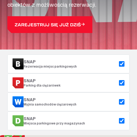
obiektów z możliwością rezerwacji.
ZAREJESTRUJ SIĘ JUŻ DZIŚ
SNAP
Rezerwacja miejsc parkingowych
SNAP
Parking dla ciężarówek
SNAP
Myjnia samochodów ciężarowych
SNAP
Miejsca parkingowe przy magazynach