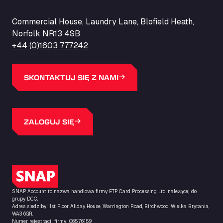
Commercial House, Laundry Lane, Blofield Heath,
Norfolk NR13 4SB
+44 (0)1603 777242
SKONTAKTUJ SIĘ Z NAMI
ZALOGUJ SIĘ
Logo SNAP
SNAP Account to nazwa handlowa firmy ETP Card Processing Ltd, należącej do
grupy DCC.
Adres siedziby: 1st Floor Allday House, Warrington Road, Birchwood, Wielka Brytania,
WA3 6GR.
Numer rejestracji firmy: 06576159