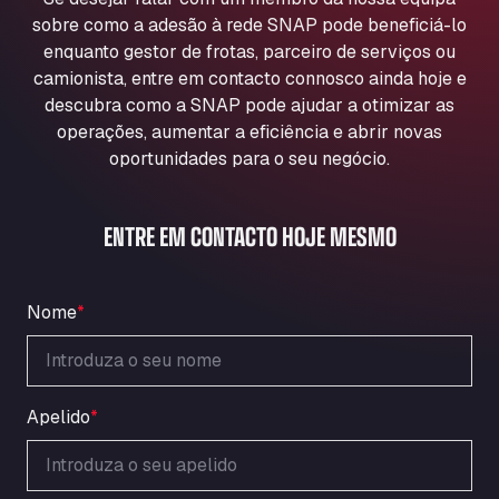
Aqua Ariva GmbH
sobre como a adesão à rede SNAP pode beneficiá-lo
Marie-Curie-Straße 24, 68219
enquanto gestor de frotas, parceiro de serviços ou
Aral Autohof Bockel
camionista, entre em contacto connosco ainda hoje e
descubra como a SNAP pode ajudar a otimizar as
An der Autobahn 1, 27404
ARAL Autohof Bockenem
operações, aumentar a eficiência e abrir novas
oportunidades para o seu negócio.
Oppelner Str. 1, 31167
ARAL Autohof Merklingen
Nellinger Str. 24, 89188
ENTRE EM CONTACTO HOJE MESMO
ARAL Autohof Preis
Schellweilerstraße 1, 66871
ARAL Tankstelle - XXL Truckwash.de
Nome
*
GmbH
Obernburger Str. 127, 63811
Ardleigh South Services
Apelido
*
a120 westbound, CO77SL
Area 47 Hermanos Rico
Autovia A4 km 47, 28300