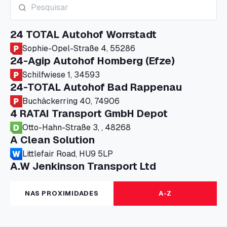
24 TOTAL Autohof Worrstadt
Sophie-Opel-Straße 4, 55286
24-Agip Autohof Homberg (Efze)
Schilfwiese 1, 34593
24-TOTAL Autohof Bad Rappenau
Buchäckerring 40, 74906
4 RATAI Transport GmbH Depot
Otto-Hahn-Straße 3, , 48268
A Clean Solution
Littlefair Road, HU9 5LP
A.W Jenkinson Transport Ltd
Progress House, ME11 5GA
A+G Nettetal - Depot Parking
NAS PROXIMIDADES
A-Z
Am Panneschopp 7, 41334
A1 Truckstop Colsterworth Ltd