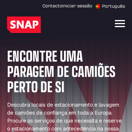
Contacto
Iniciar sessão
Português
Abrir
ENCONTRE UMA
PARAGEM DE CAMIÕES
PERTO DE SI
Descubra locais de estacionamento e lavagem
de camiões de confiança em toda a Europa.
Procure os serviços de que necessita e reserve
o estacionamento com antecedência na nossa