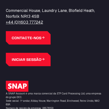
Commercial House, Laundry Lane, Blofield Heath,
Norfolk NR13 4SB
+44 (0)1603 777242
CONTACTE-NOS
INICIAR SESSÃO
Logótipo do SNAP
A SNAP Account é uma marca comercial da ETP Card Processing Ltd, uma empresa
do grupo DCC.
Sede social: 1.º andar, Allday House, Warrington Road, Birchwood, Reino Unido, WA3
6GR.
Número de registo da empresa: 06576159