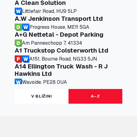
A Clean Solution
Littlefair Road, HU9 5LP
A.W Jenkinson Transport Ltd
Progress House, ME11 5GA
A+G Nettetal - Depot Parking
Am Panneschopp 7, 41334
A1 Truckstop Colsterworth Ltd
A151, Bourne Road, NG33 5JN
A14 Ellington Truck Wash - R J
Hawkins Ltd
Wayside, PE28 0UA
A19 Northbound Services (Exelby)
V BLIŽINI
A–Z
Ingleby Arncliffe, DL6 3JT
A19 Services North (Ron Perry)
A19 Services North, TS27 3HH
A19 Services South (Ron Perry)
A19 Services South, TS27 3HH