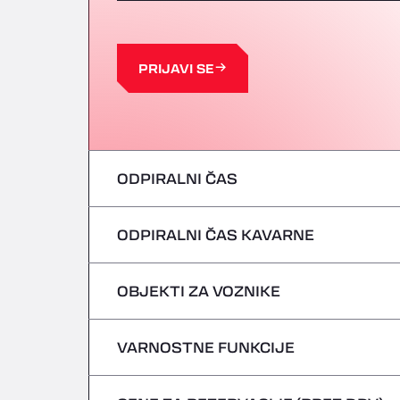
PRIJAVI SE
ODPIRALNI ČAS
ODPIRALNI ČAS KAVARNE
ponedeljek
torek
OBJEKTI ZA VOZNIKE
ponedeljek
sreda
torek
VARNOSTNE FUNKCIJE
Brez hladilnih vozil
četrtek
sreda