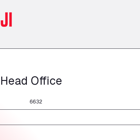
JI
 Head Office
6632