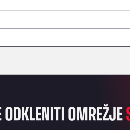
–
–
–
–
–
–
–
E ODKLENITI OMREŽJE