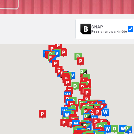
SNAP
Rezervirano parkirišče