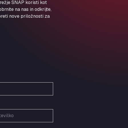
ARAL Autohof Preis
režje SNAP koristi kot
rnite na nas in odkrijte,
Schellweilerstraße 1, 66871
ARAL Tankstelle - XXL
eti nove priložnosti za
Truckwash.de GmbH
Obernburger Str. 127, 63811
Ardleigh South Services
a120 westbound, CO77SL
Area 47 Hermanos Rico
Autovia A4 km 47, 28300
Area de Servicio Agetrans
Autovia del Mediterraneo , 30850
Area Servicio Galp Las Bovedas
Autovia 5 KM 405, 7, 06006
Area Servidiesel S L
Calle Migjorn No 6, 12539
Arluno Truck Village
Via per Turbigo 69, 20004
Asapjobs