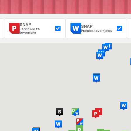
SNAP
SNAP
Parkirišče za
Pralnica tovornjakov
tovornjake