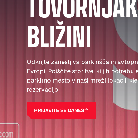
TOVORNJAKE
BLIŽINI
Odkrijte zanesljiva parkirišča in avtopr
Evropi. Poiščite storitve, ki jih potrebuj
parkirno mesto v naši mreži lokacij, kj
rezervacijo.
PRIJAVITE SE DANES