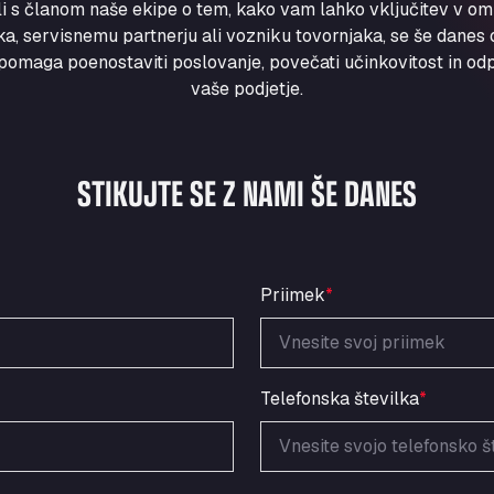
ili s članom naše ekipe o tem, kako vam lahko vključitev v om
a, servisnemu partnerju ali vozniku tovornjaka, se še danes ob
maga poenostaviti poslovanje, povečati učinkovitost in odpr
vaše podjetje.
STIKUJTE SE Z NAMI ŠE DANES
Priimek
*
Telefonska številka
*