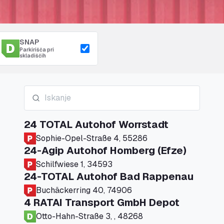
SNAP
Parkirišča pri
skladiščih
24 TOTAL Autohof Worrstadt
Sophie-Opel-Straße 4, 55286
24-Agip Autohof Homberg (Efze)
Schilfwiese 1, 34593
24-TOTAL Autohof Bad Rappenau
Buchäckerring 40, 74906
4 RATAI Transport GmbH Depot
Otto-Hahn-Straße 3, , 48268