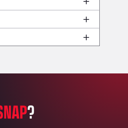
AP7 Salida 2, C/ Bassegoda, 4, 17700
Andamur Pamplona
A-15 Salida Imarcoain, 31119
Andamur San Roman II
Aut A1 Exit 385, 01207
Anglia Motel
Washway Road, PE12 8LT
Anpol Sp. z o.o.
Ul. Torunska 147, 85884
Aqua Ariva GmbH
Marie-Curie-Straße 24, 68219
Aral Autohof Bockel
An der Autobahn 1, 27404
ARAL Autohof Bockenem
SNAP
?
Oppelner Str. 1, 31167
ARAL Autohof Merklingen
Nellinger Str. 24, 89188