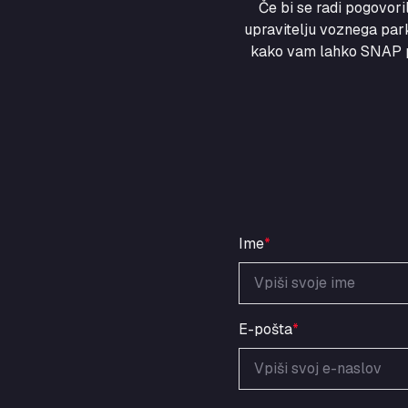
Če bi se radi pogovor
upravitelju voznega park
kako vam lahko SNAP po
Ime
*
E-pošta
*