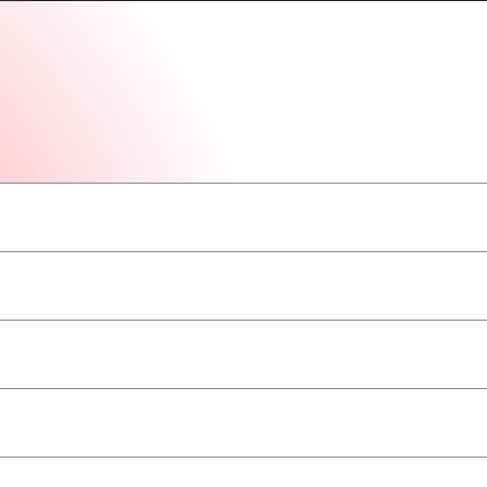
–
–
–
–
–
–
–