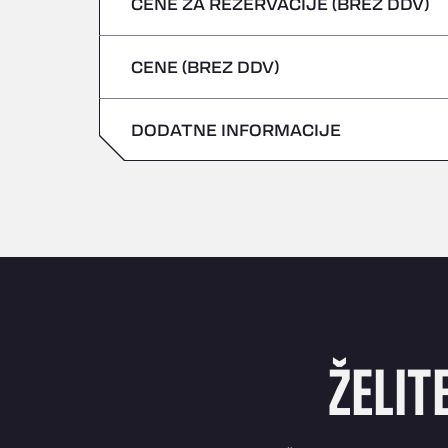
CENE ZA REZERVACIJE (BREZ DDV)
Nevarna vozila/ADR se ne sprejemajo
petek
četrtek
CENE (BREZ DDV)
sobota
petek
nedelja
DODATNE INFORMACIJE
sobota
nedelja
ŽELIT