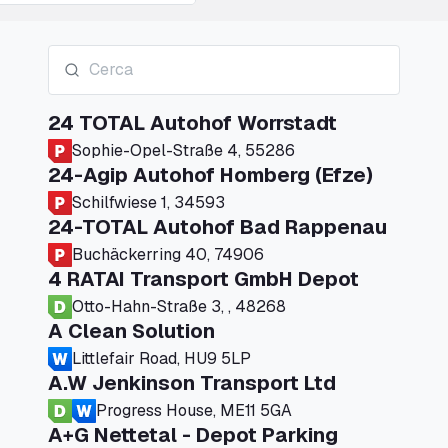
24 TOTAL Autohof Worrstadt
Sophie-Opel-Straße 4, 55286
24-Agip Autohof Homberg (Efze)
Schilfwiese 1, 34593
24-TOTAL Autohof Bad Rappenau
Buchäckerring 40, 74906
4 RATAI Transport GmbH Depot
Otto-Hahn-Straße 3, , 48268
A Clean Solution
Littlefair Road, HU9 5LP
A.W Jenkinson Transport Ltd
Progress House, ME11 5GA
A+G Nettetal - Depot Parking