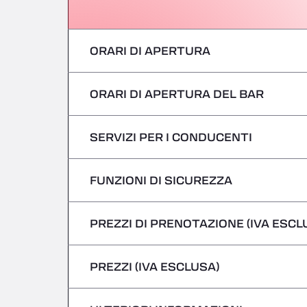
ORARI DI APERTURA
ORARI DI APERTURA DEL BAR
Lunedì
martedì
SERVIZI PER I CONDUCENTI
Lunedì
mercoledì
martedì
FUNZIONI DI SICUREZZA
Nessun veicolo refrigerato
giovedì
mercoledì
PREZZI DI PRENOTAZIONE (IVA ESCL
Non si accettano veicoli pericolosi/ADR
venerdì
giovedì
PREZZI (IVA ESCLUSA)
Sabato
venerdì
domenica