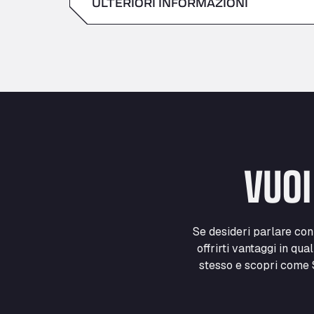
ULTERIORI INFORMAZIONI
Sabato
domenica
VUOI
Se desideri parlare co
offrirti vantaggi in qua
stesso e scopri come S