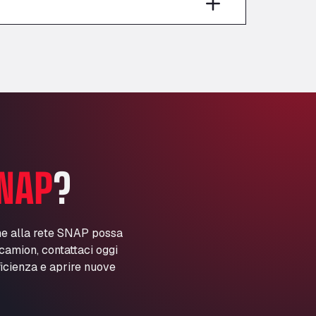
Anglia Motel
Washway Road, PE12 8LT
Anpol Sp. z o.o.
Ul. Torunska 147, 85884
Aqua Ariva GmbH
Marie-Curie-Straße 24, 68219
Aral Autohof Bockel
An der Autobahn 1, 27404
ARAL Autohof Bockenem
NAP
?
Oppelner Str. 1, 31167
ARAL Autohof Merklingen
Nellinger Str. 24, 89188
ARAL Autohof Preis
ne alla rete SNAP possa
i camion, contattaci oggi
Schellweilerstraße 1, 66871
ARAL Tankstelle - XXL
ficienza e aprire nuove
Truckwash.de GmbH
Obernburger Str. 127, 63811