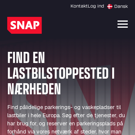
Kontakt
Log ind
Dansk
Åbn 
FIND EN
LASTBILSTOPPESTED I
NÆRHEDEN
Find pålidelige parkerings- og vaskepladser til
lastbiler i hele Europa. Søg efter de tjenester, du
har brug for, og reserver en parkeringsplads på
forhånd via vores netværk af steder, hvor man