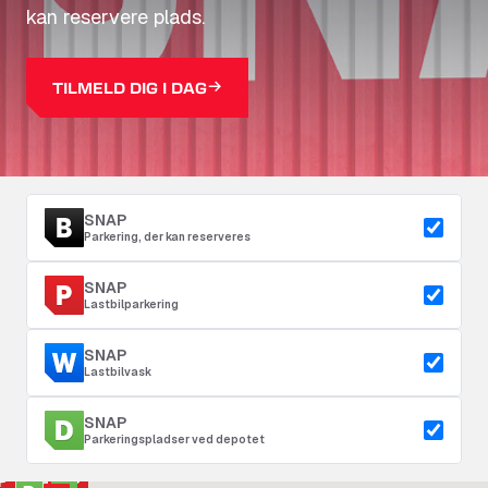
kan reservere plads.
TILMELD DIG I DAG
SNAP
Parkering, der kan reserveres
SNAP
Lastbilparkering
SNAP
Lastbilvask
SNAP
Parkeringspladser ved depotet