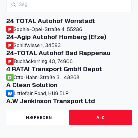
24 TOTAL Autohof Worrstadt
Sophie-Opel-Straße 4, 55286
24-Agip Autohof Homberg (Efze)
Schilfwiese 1, 34593
24-TOTAL Autohof Bad Rappenau
Buchäckerring 40, 74906
4 RATAI Transport GmbH Depot
Otto-Hahn-Straße 3, , 48268
A Clean Solution
Littlefair Road, HU9 5LP
A.W Jenkinson Transport Ltd
Progress House, ME11 5GA
A+G Nettetal - Depot Parking
I NÆRHEDEN
A-Z
Am Panneschopp 7, 41334
A1 Truckstop Colsterworth Ltd