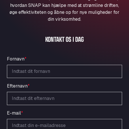
Aqua Ariva GmbH
hvordan SNAP kan hjælpe med at strømline driften,
øge effektiviteten og åbne op for nye muligheder for
Marie-Curie-Straße 24, 68219
Aral Autohof Bockel
din virksomhed.
An der Autobahn 1, 27404
ARAL Autohof Bockenem
KONTAKT OS I DAG
Oppelner Str. 1, 31167
ARAL Autohof Merklingen
Nellinger Str. 24, 89188
Fornavn
*
ARAL Autohof Preis
Schellweilerstraße 1, 66871
ARAL Tankstelle - XXL Truckwash.de
GmbH
Efternavn
*
Obernburger Str. 127, 63811
Ardleigh South Services
a120 westbound, CO77SL
E-mail
*
Area 47 Hermanos Rico
Autovia A4 km 47, 28300