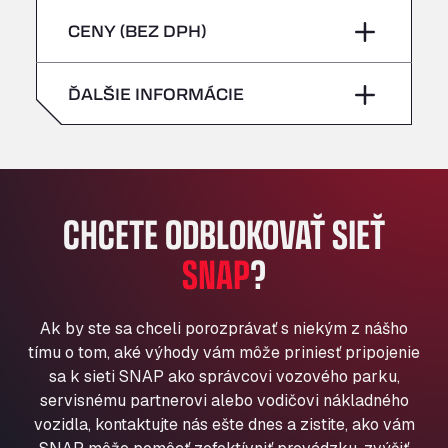
sobota
–
Bühlwiesenweg 15, 72221
piatok
–
CENY (BEZ DPH)
All 4 Trucks
nedeľa
–
Klaverbladstaat 21, 3560
sobota
–
ĎALŠIE INFORMÁCIE
American Truck Wash
Av. des Etats-Unis 90, 6041
nedeľa
–
Andamur Guarroman
Aut. A4 Salida 288 Pol. Ind. del Guadiel, 23210
Andamur La Junquera
CHCETE ODBLOKOVAŤ SIEŤ
AP7 Salida 2, C/ Bassegoda, 4, 17700
Andamur Pamplona
SNAP
?
A-15 Salida Imarcoain, 31119
Andamur San Roman II
Ak by ste sa chceli porozprávať s niekým z nášho
Aut A1 Exit 385, 01207
tímu o tom, aké výhody vám môže priniesť pripojenie
Anglia Motel
sa k sieti SNAP ako správcovi vozového parku,
Washway Road, PE12 8LT
servisnému partnerovi alebo vodičovi nákladného
Anpol Sp. z o.o.
vozidla, kontaktujte nás ešte dnes a zistite, ako vám
Ul. Torunska 147, 85884