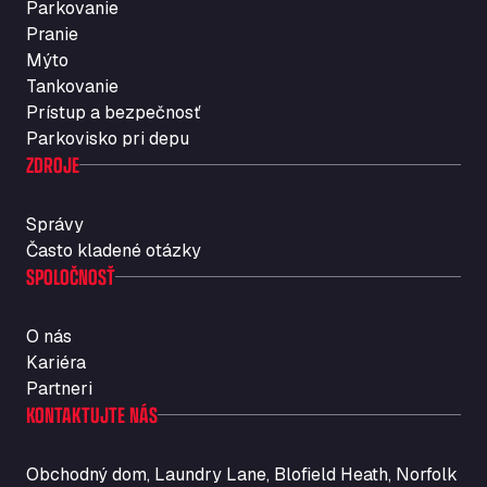
Parkovanie
Rosario
Pranie
Str. Vigentina, 205 km 5+380, 27010
Mýto
Autotransit Amann
Tankovanie
Auf dem Dreisch 8, 34346
Prístup a bezpečnosť
Avin Kominis
Parkovisko pri depu
Vasilikos Intersection E90, 46 100
ZDROJE
AW Jenkinson Runcorn Truck Parking
Ashville Way, WA7 3EZ
Správy
AWJ Penrith Truckstop
Často kladené otázky
SPOLOČNOSŤ
M6 J40, Penrith Industrial Estate, CA11 9EH
Backline Logistics Limited
Hill Barton Business park, EX5 1DR
O nás
Ballestas Flores
Kariéra
Ctra C 157 , 37009
Partneri
Ballinluig Services
KONTAKTUJTE NÁS
Ballinluig, PH9 0LG
Bapaume Truck House A1
Obchodný dom, Laundry Lane, Blofield Heath, Norfolk