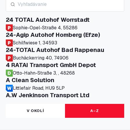
24 TOTAL Autohof Worrstadt
Sophie-Opel-Straße 4, 55286
24-Agip Autohof Homberg (Efze)
Schilfwiese 1, 34593
24-TOTAL Autohof Bad Rappenau
Buchäckerring 40, 74906
4 RATAI Transport GmbH Depot
Otto-Hahn-Straße 3, , 48268
A Clean Solution
Littlefair Road, HU9 5LP
A.W Jenkinson Transport Ltd
Progress House, ME11 5GA
A+G Nettetal - Depot Parking
V OKOLÍ
A–Z
Am Panneschopp 7, 41334
A1 Truckstop Colsterworth Ltd