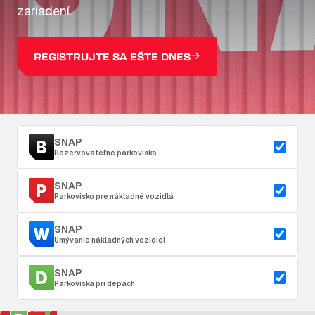
zariadení.
REGISTRUJTE SA EŠTE DNES
SNAP
Rezervovateľné parkovisko
SNAP
Parkovisko pre nákladné vozidlá
SNAP
Umývanie nákladných vozidiel
SNAP
Parkoviská pri depách