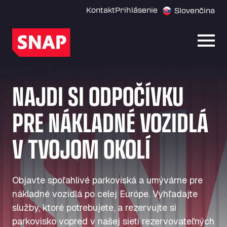
Kontakt
Prihlásenie
Slovenčina
Otvor
NAJDI SI ODPOČÍVKU
PRE NÁKLADNÉ VOZIDLÁ
V TVOJOM OKOLÍ
Objavte spoľahlivé parkoviská a umývárne pre
nákladné vozidlá po celej Európe. Vyhľadajte
služby, ktoré potrebujete, a rezervujte si
parkovisko vopred v našej sieti rezervovateľných