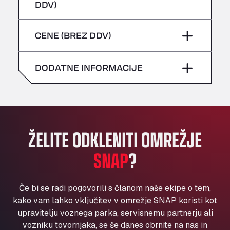
četrtek
–
DDV)
Bühlwiesenweg 15, 72221
sobota
–
All 4 Trucks
petek
–
CENE (BREZ DDV)
Klaverbladstaat 21, 3560
nedelja
–
American Truck Wash
sobota
–
Av. des Etats-Unis 90, 6041
DODATNE INFORMACIJE
nedelja
–
Andamur Guarroman
Aut. A4 Salida 288 Pol. Ind. del Guadiel, 23210
Andamur La Junquera
AP7 Salida 2, C/ Bassegoda, 4, 17700
Andamur Pamplona
ŽELITE ODKLENITI OMREŽJE
A-15 Salida Imarcoain, 31119
SNAP
?
Andamur San Roman II
Aut A1 Exit 385, 01207
Anglia Motel
Če bi se radi pogovorili s članom naše ekipe o tem,
Washway Road, PE12 8LT
kako vam lahko vključitev v omrežje SNAP koristi kot
Anpol Sp. z o.o.
upravitelju voznega parka, servisnemu partnerju ali
vozniku tovornjaka, se še danes obrnite na nas in
Ul. Torunska 147, 85884