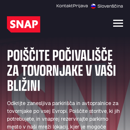
Kontakt
Prijava
Slovenščina
Odpri
POIŠČITE POČIVALIŠČE
ZA TOVORNJAKE V VAŠI
BLIŽINI
Odkrijte zanesljiva parkirišča in avtopralnice za
tovornjake po vsej Evropi. Poiščite storitve, ki jih
potrebujete, in vnaprej rezervirajte parkirno
mesto v naši mreži lokacij, kjer je mogoče