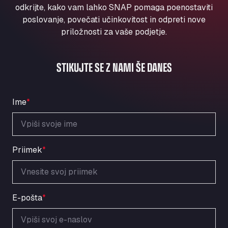
Aqua Ariva GmbH
odkrijte, kako vam lahko SNAP pomaga poenostaviti
poslovanje, povečati učinkovitost in odpreti nove
Marie-Curie-Straße 24, 68219
priložnosti za vaše podjetje.
Aral Autohof Bockel
An der Autobahn 1, 27404
ARAL Autohof Bockenem
STIKUJTE SE Z NAMI ŠE DANES
Oppelner Str. 1, 31167
ARAL Autohof Merklingen
Nellinger Str. 24, 89188
Ime
*
ARAL Autohof Preis
Schellweilerstraße 1, 66871
ARAL Tankstelle - XXL Truckwash.de
Priimek
*
GmbH
Obernburger Str. 127, 63811
Ardleigh South Services
a120 westbound, CO77SL
E-pošta
*
Area 47 Hermanos Rico
Autovia A4 km 47, 28300