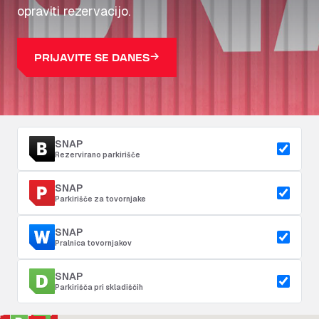
opraviti rezervacijo.
PRIJAVITE SE DANES
SNAP
Rezervirano parkirišče
SNAP
Parkirišče za tovornjake
SNAP
Pralnica tovornjakov
SNAP
Parkirišča pri skladiščih