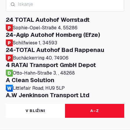
24 TOTAL Autohof Worrstadt
Sophie-Opel-Straße 4, 55286
24-Agip Autohof Homberg (Efze)
Schilfwiese 1, 34593
24-TOTAL Autohof Bad Rappenau
Buchäckerring 40, 74906
4 RATAI Transport GmbH Depot
Otto-Hahn-Straße 3, , 48268
A Clean Solution
Littlefair Road, HU9 5LP
A.W Jenkinson Transport Ltd
Progress House, ME11 5GA
A+G Nettetal - Depot Parking
V BLIŽINI
A–Z
Am Panneschopp 7, 41334
A1 Truckstop Colsterworth Ltd