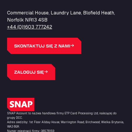
Commercial House, Laundry Lane, Blofield Heath,
Norfolk NR13 4SB
+44 (0)1603 777242
SKONTAKTUJ SIĘ Z NAMI
ZALOGUJ SIĘ
Logo SNAP
SNAP Account to nazwa handlowa firmy ETP Card Processing Ltd, należącej do
grupy DCC.
Adres siedziby: 1st Floor Allday House, Warrington Road, Birchwood, Wielka Brytania,
WA3 6GR.
Numer rejestracji firmy: 06576159