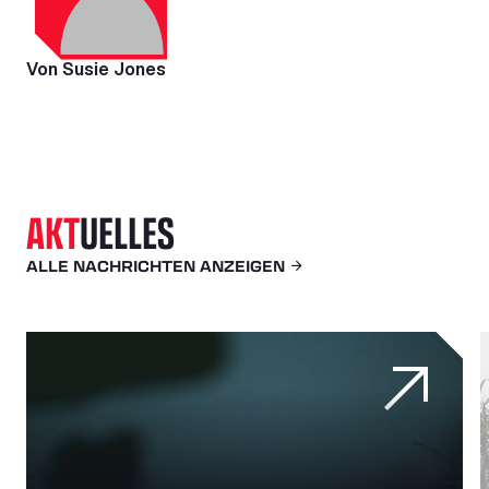
Von Susie Jones
AKT
UELLES
ALLE NACHRICHTEN ANZEIGEN
litätssektor bedeutet
Wie die Echtzeit-Überwachung der Flotte vor Diebstahl 
V