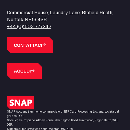
Commercial House, Laundry Lane, Blofield Heath,
Norfolk NR13 4SB
+44 (0)1603 777242
CONTATTACI
ACCEDI
Logo SNAP
SNAP Account è un nome commerciale di ETP Card Processing Ltd, una società del
gruppo DCC.
Sede legale: 1° piano, Allday House, Warrington Road, Birchwood, Regno Unito, WA3
6GR.
Numero di registrazione della società: 06576159