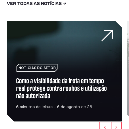
VER TODAS AS NOTÍCIAS
ise do seu sucesso e da sua relação com a SNAP
Como a visibilidade da frota em tempo real protege contr
D
NOTÍCIAS DO SETOR
Como a visibilidade da frota em tempo
real protege contra roubos e utilização
não autorizada
6 minutos de leitura - 6 de agosto de 26