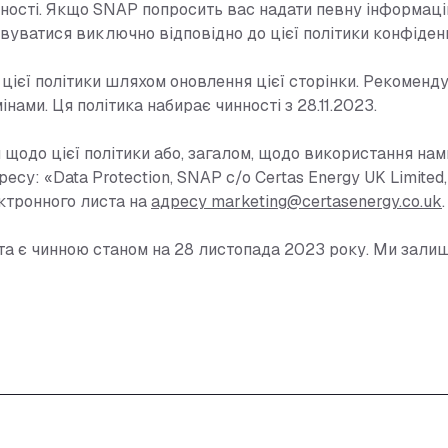
ності. Якщо SNAP попросить вас надати певну інформацію
вуватися виключно відповідно до цієї політики конфіденц
цієї політики шляхом оновлення цієї сторінки. Рекоменду
інами. Ця політика набирає чинності з 28.11.2023.
 щодо цієї політики або, загалом, щодо використання на
есу: «Data Protection, SNAP c/o Certas Energy UK Limited, 
ктронного листа на
адресу marketing@certasenergy.co.uk
.
ї та є чинною станом на 28 листопада 2023 року. Ми зали
ПОШИР