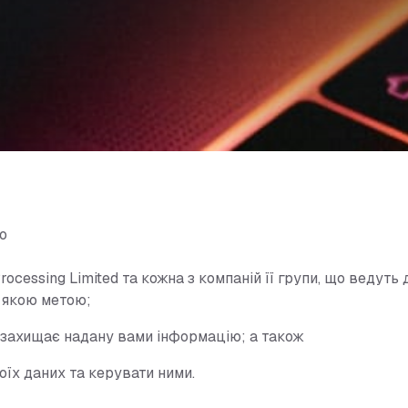
І
м
м
м
Парковка
б
б
б
Прання
Збір плати за проїзд
п
п
п
Заправка паливом
Доступ та безпека
Парковка біля депо
о
ocessing Limited та кожна з компаній її групи, що ведут
з якою метою;
захищає надану вами інформацію; а також
оїх даних та керувати ними.