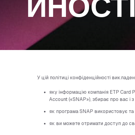
ЙНОСТ
У цій політиці конфіденційності викладен
яку інформацію компанія ETP Card Pr
Account («SNAP»), збирає про вас і 
як програма SNAP використовує та 
як ви можете отримати доступ до св