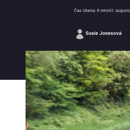
Čas čítania: 6 minút
|
1. augus
Susie Jonesová