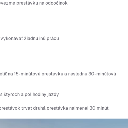
 nevezme prestávku na odpočinok
i vykonávať žiadnu inú prácu
eliť na 15-minútovú prestávku a následnú 30-minútovú
 štyroch a pol hodiny jazdy
prestávok trvať druhá prestávka najmenej 30 minút.