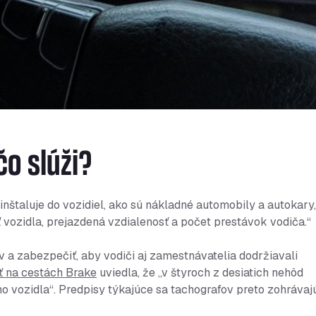
čo slúži?
 inštaluje do vozidiel, ako sú nákladné automobily a autokary,
 vozidla, prejazdená vzdialenosť a počet prestávok vodiča.“
a zabezpečiť, aby vodiči aj zamestnávatelia dodržiavali
ť na cestách Brake
uviedla, že „v štyroch z desiatich nehôd
 vozidla“. Predpisy týkajúce sa tachografov preto zohrávaj