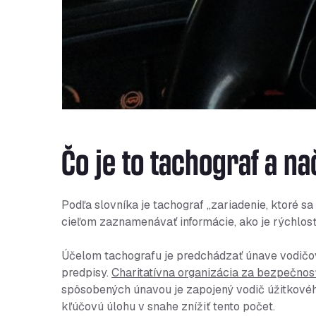
Čo je to tachograf a na
Podľa slovníka je tachograf „zariadenie, ktoré sa
cieľom zaznamenávať informácie, ako je rýchlosť
Účelom tachografu je predchádzať únave vodičov 
predpisy.
Charitatívna organizácia za bezpečnos
spôsobených únavou je zapojený vodič úžitkového
kľúčovú úlohu v snahe znížiť tento počet.