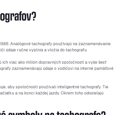
hografov?
u 1986. Analógové tachografy používajú na zaznamenávanie
iči údaje ručne vyplnia a vložia do tachografu.
ú ich viac ako milión dopravných spoločností a vyše šesť
hografy zaznamenávajú údaje o vodičovi na interné pamäťové
je, aby spoločnosti používali inteligentné tachografy. Tie
čiatku a na konci každej jazdy. Okrem toho odosielajú