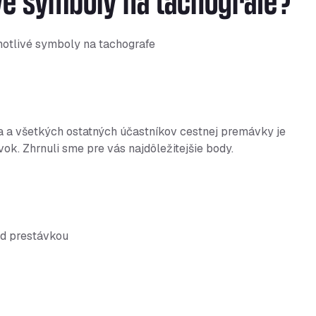
vé symboly na tachografe?
notlivé symboly na tachografe
 a všetkých ostatných účastníkov cestnej premávky je
ok. Zhrnuli sme pre vás najdôležitejšie body.
ed prestávkou