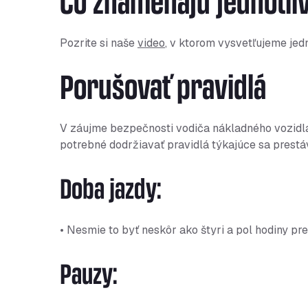
Čo znamenajú jednotli
Pozrite si naše
video
, v ktorom vysvetľujeme jed
Porušovať pravidlá
V záujme bezpečnosti vodiča nákladného vozidla
potrebné dodržiavať pravidlá týkajúce sa prestáv
Doba jazdy:
• Nesmie to byť neskôr ako štyri a pol hodiny pr
Pauzy: