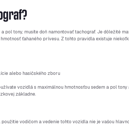
ograf?
 a pol tony, musíte doň namontovať tachograf. Je dôležité ma
 hmotnosť ťahaného prívesu. Z tohto pravidla existuje niekoľ
olície alebo hasičského zboru
oužívate vozidlá s maximálnou hmotnosťou sedem a pol tony 
dzkovej základne.
 použitie vodičom a vedenie tohto vozidla nie je vašou hlavn